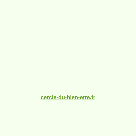
cercle-du-bien-etre.fr